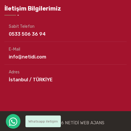
İletişim Bilgilerimiz
Sabit Telefon
0533 506 36 94
E-Mail
info@netidi.com
Adres
İstanbul / TÜRKİYE
Whatsapp iletişim
© Copyright
2026
NETİDİ WEB AJANS