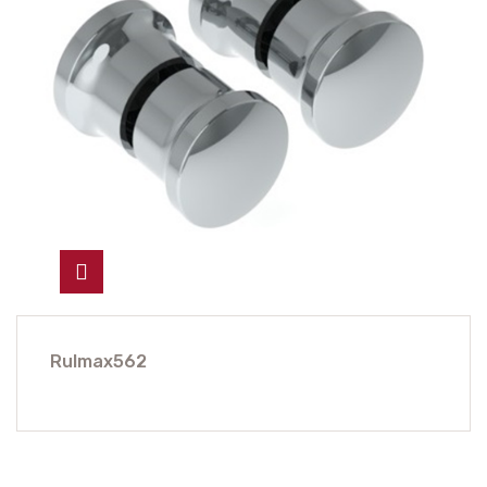
Rulmax562
177 ₺