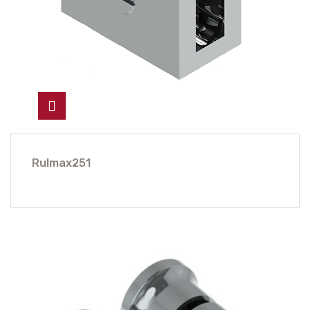
Rulmax251
236 ₺