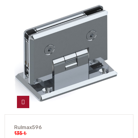
Rulmax596
135 ₺
101.25 ₺