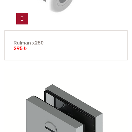
Rulman x250
295 ₺
221.25 ₺