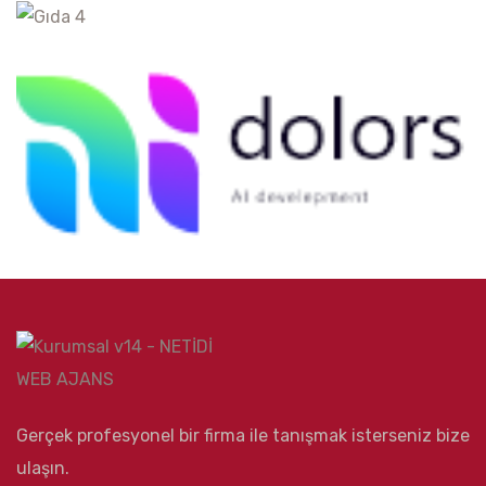
Gerçek profesyonel bir firma ile tanışmak isterseniz bize
ulaşın.